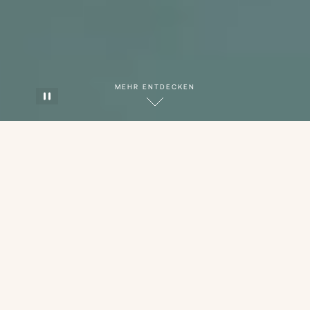
MEHR ENTDECKEN
Wintersaison: 11. Dezember 2026
- 21. März 2027
Hoch über dem See gelegen, ist das Carlton
Hotel das edelste Refugium von St. Moritz.