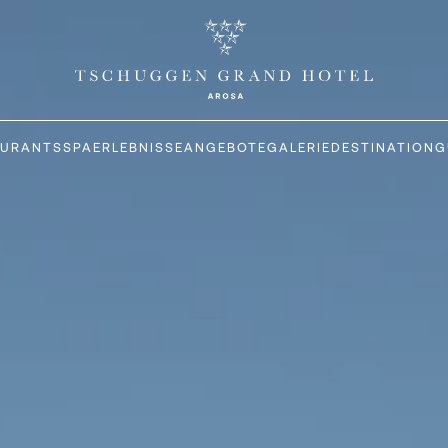
AURANTS
SPA
ERLEBNISSE
ANGEBOTE
GALERIE
DESTINATION
G