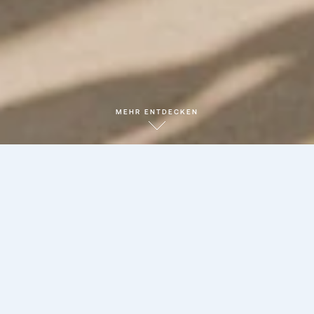
MEHR ENTDECKEN
Unsere Two Bedroom Panorama Suite
bietet exklusiven Wohnkomfort mit
grosszügigen Wohn- und Schlafbereichen
sowie einem beeindruckenden
Panoramablick auf den Lago Maggiore.