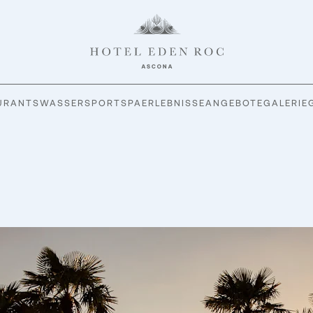
URANTS
WASSERSPORT
SPA
ERLEBNISSE
ANGEBOTE
GALERIE