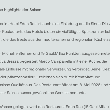
he Highlights der Saison
 im Hotel Eden Roc ist auch eine Einladung an die Sinne. Die v
n Restaurants des Hotels bieten ein vielfältiges Spektrum an ku
n, die das Beste aus der mediterranen und regionalen Küche ze
i Michelin-Sternen und 19 GaultMillau Punkten ausgezeichnet
 La Brezza begeistert Marco Campanella mit einer Küche, die
nale Einflüsse mit regionaler Verwurzelung verbindet. Seine Krea
oder pflanzenbasiert – zeichnen sich durch Kreativität und
lose Qualität aus. Das Restaurant öffnet am 8. Mai 2026 und 
ieser Saison aussergewöhnliche Genussmomente.
Wasser gelegen, wird das Restaurant Eden Roc (15 GaultMillau