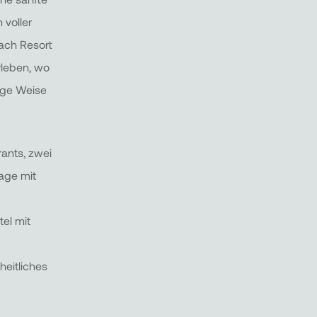
 voller
each Resort
rleben, wo
ige Weise
rants, zwei
age mit
tel mit
heitliches