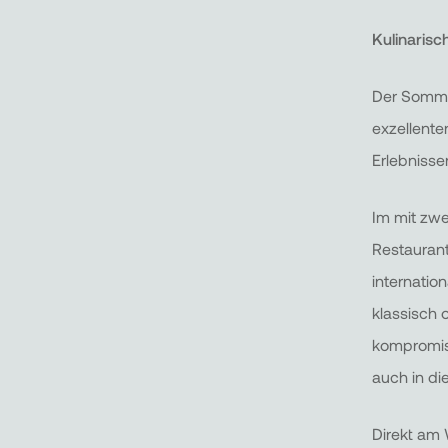
Kulinarisc
Der Sommer
exzellente
Erlebnisse
Im mit zwe
Restaurant
internatio
klassisch 
kompromiss
auch in d
Direkt am 