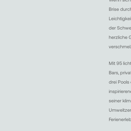
Brise durc
Leichtigke
der Schwei
herzliche 
verschmel
Mit 95 lic
Bars, priv
drei Pools
inspiriere
seiner kli
Umweltzert
Ferienerleb