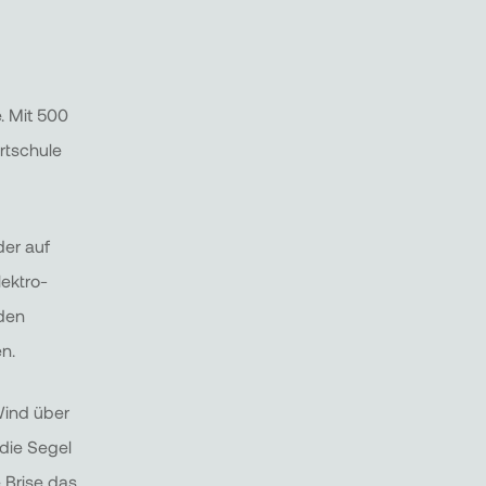
. Mit 500
rtschule
der auf
ektro-
 den
n.
Wind über
die Segel
 Brise das