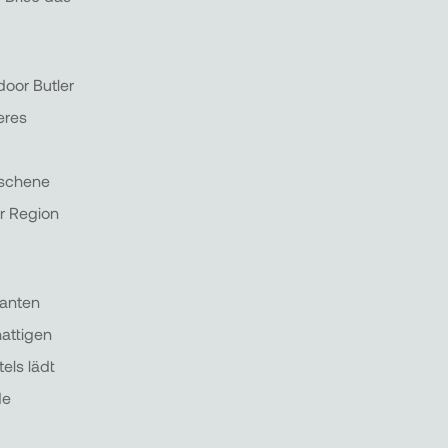
oor Butler
eres
unschene
r Region
anten
attigen
els lädt
de