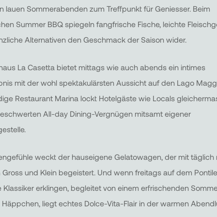
 an lauen Sommerabenden zum Treffpunkt für Geniesser. Beim
hen Summer BBQ spiegeln fangfrische Fische, leichte Fleischg
nzliche Alternativen den Geschmack der Saison wider.
aus La Casetta bietet mittags wie auch abends ein intimes
bnis mit der wohl spektakulärsten Aussicht auf den Lago Magg
ige Restaurant Marina lockt Hotelgäste wie Locals gleicherma
eschwerten All-day Dining-Vergnügen mitsamt eigener
estelle.
engefühle weckt der hauseigene Gelatowagen, der mit täglich
 Gross und Klein begeistert. Und wenn freitags auf dem Pontil
he Klassiker erklingen, begleitet von einem erfrischenden Somme
 Häppchen, liegt echtes Dolce-Vita-Flair in der warmen Abendlu