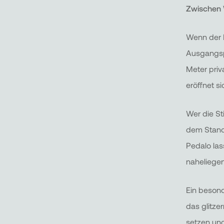
Zwischen 
Wenn der 
Ausgangsp
Meter pri
eröffnet s
Wer die St
dem Stand
Pedalo las
naheliegen
Ein besond
das glitze
setzen und