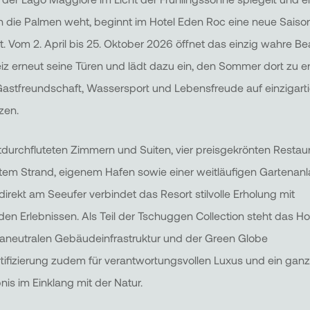
h die Palmen weht, beginnt im Hotel Eden Roc eine neue Saison
it. Vom 2. April bis 25. Oktober 2026 öffnet das einzig wahre B
z erneut seine Türen und lädt dazu ein, den Sommer dort zu e
Gastfreundschaft, Wassersport und Lebensfreude auf einzigart
zen.
htdurchfluteten Zimmern und Suiten, vier preisgekrönten Restau
atem Strand, eigenem Hafen sowie einer weitläufigen Gartenanl
 direkt am Seeufer verbindet das Resort stilvolle Erholung mit
nden Erlebnissen. Als Teil der Tschuggen Collection steht das Ho
maneutralen Gebäudeinfrastruktur und der Green Globe
ifizierung zudem für verantwortungsvollen Luxus und ein ganz
nis im Einklang mit der Natur.