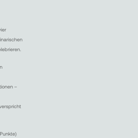
ier
linarischen
lebrieren.
en
tionen –
verspricht
 Punkte)