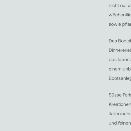
nicht nur
wöchentlic
sowie pfla
Das Bootsh
Dinnererle
das lebend
einem unb
Bootsanleg
Süsse Feri
Kreationen
italienisc
und feinen