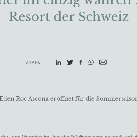
er im einzig wahren 
Resort der Schweiz
SHARE
 Eden Roc
Ascona eröffnet für die Sommersaiso
der Lago Maggiore im Licht der Frühlingssonne spiegelt und e