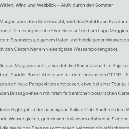
Wellen, Wind und Weitblick – Aktiv durch den Sommer
Morgen über dem See erwacht, wird das Hotel Eden Roc zum
unkt für unvergessliche Erlebnisse auf und am Lago Maggiore
vatem Seeanstoss, eigenem Hafen und hoteleigener Wasserspo
ich den Gästen hier ein vielseitigstes Wassersportangebot.
ille des Morgens sucht, erkundet die Uferlandschaft im Kajak o
-up-Paddle-Board. Aber auch mit dem innovativen OTTER – El
sen sich neue Perspektiven entdecken, etwa bei einer Tour zu
den Brissago-Inseln mit ihrem farbenfrohen botanischen Garte
eres Highlight ist der hauseigene Sailors Club. Sanft mit dem 
rnde Wasser gleiten, gemeinsam mit einem erfahrenen Skipper 
 die Weite des Sees neu entdecken, während die erfrischende