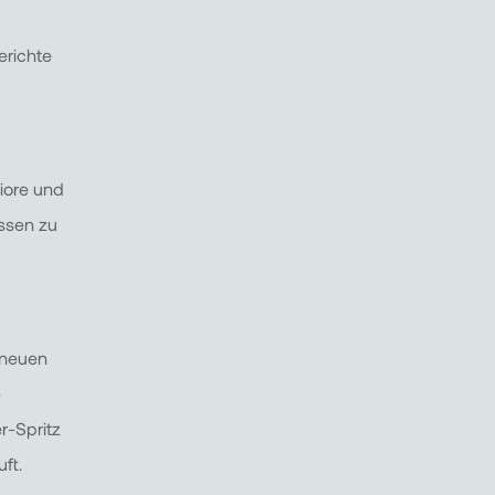
erichte
iore und
ssen zu
 neuen
e
r-Spritz
ft.